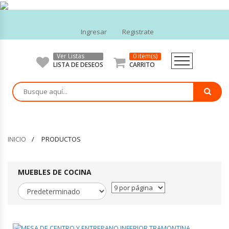
Ingresar
Registrate
Ver Listas
0 item(s)
ELECTRODOMÉSTICOS
LISTA DE DESEOS
CARRITO
TECNOLOGÍA
SALUD Y BELLEZA
INICIO
PRODUCTOS
HOGAR Y JARDIN
DEPORTES Y FITNESS
MUEBLES DE COCINA
JUGUETERÍA
ELECTRODOMÉSTICOS INDUSTRIALES